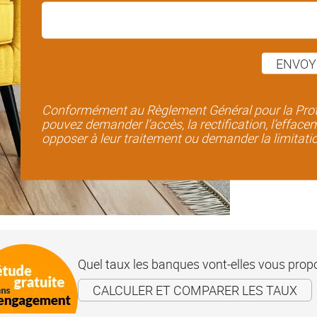
ENVOY
Conformément au Règlement Général pour la Prote
pouvez demander l’accès, la rectification, l’efface
opposer à leur traitement ou demander la limitati
Quel taux les banques vont-elles vous prop
CALCULER ET COMPARER LES TAUX