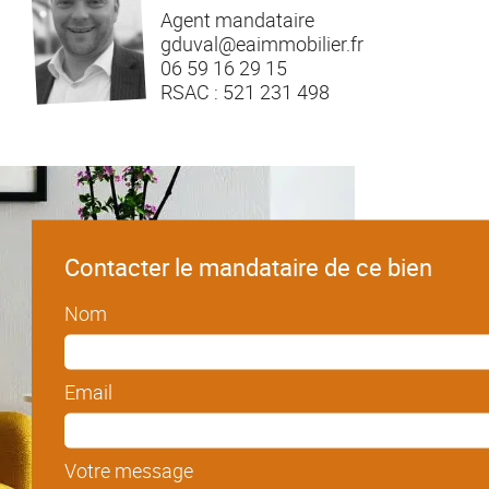
Agent mandataire
gduval@eaimmobilier.fr
06 59 16 29 15
RSAC : 521 231 498
Contacter le mandataire de ce bien
Nom
Email
Votre message