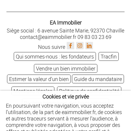
EA Immobilier
Siège social : 6 avenue Sainte Marie, 92370 Chaville
contact@eaimmobilier.fr
09 83 03 23 69
Nous suivre
Qui sommes-nous : les fondateurs
Tracfin
Vendre un bien immobilier
Estimer la valeur d'un bien
Guide du mandataire
Mentions légales
Politique de confidentialité
Cookies et vie privée
Barème honoraires des transactions
En poursuivant votre navigation, vous acceptez
l’utilisation, de la part de eaimmobilier.fr, de cookies
Barème honoraires des locations
et autres traceurs servant à mesurer l’audience, à
comprendre votre navigation, à vous proposer des