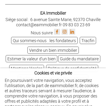
EA Immobilier
Siège social : 6 avenue Sainte Marie, 92370 Chaville
contact@eaimmobilier.fr
09 83 03 23 69
Nous suivre
Qui sommes-nous : les fondateurs
Tracfin
Vendre un bien immobilier
Estimer la valeur d'un bien
Guide du mandataire
Mentions légales
Politique de confidentialité
Cookies et vie privée
Barème honoraires des transactions
En poursuivant votre navigation, vous acceptez
l’utilisation, de la part de eaimmobilier.fr, de cookies
Barème honoraires des locations
et autres traceurs servant à mesurer l’audience, à
comprendre votre navigation, à vous proposer des
offres et publicités adaptées à votre profil et à